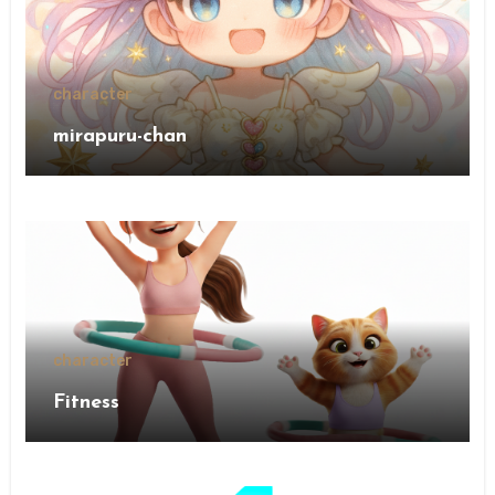
character
mirapuru-chan
character
Fitness