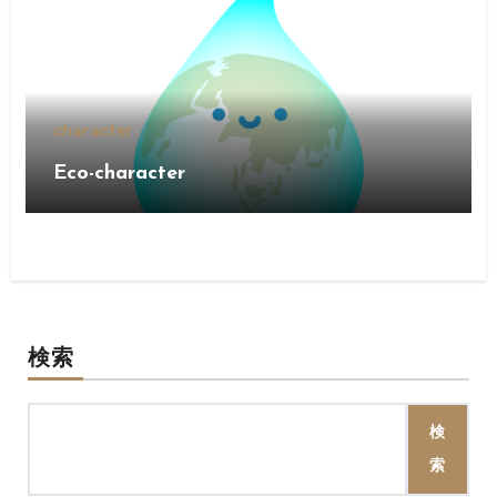
character
Eco-character
検索
検
索