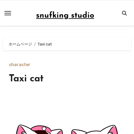
内
容
snufking studio
を
ス
キ
ホームページ
Taxi cat
ッ
プ
character
Taxi cat