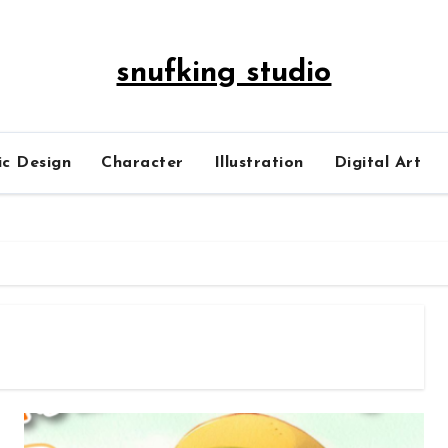
snufking studio
ic Design
Character
Illustration
Digital Art