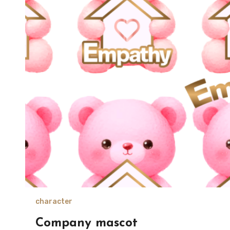
character
Company mascot