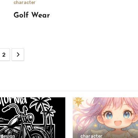
character
Golf Wear
2
 design
character