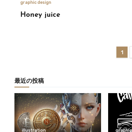
graphic design
Honey juice
投
1
稿
の
最近の投稿
ペ
ー
ジ
送
illustration
graphic