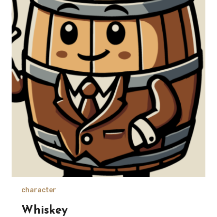
character
Whiskey