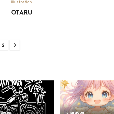
illustration
OTARU
2
 design
character