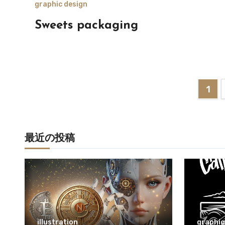
graphic design
Sweets packaging
投
1
稿
の
最近の投稿
ペ
ー
ジ
送
illustration
graphic