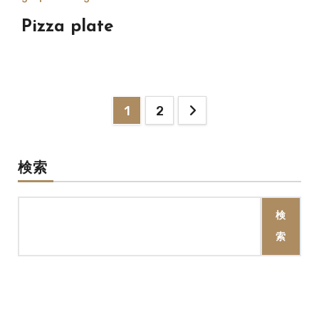
Pizza plate
投
1
2
稿
の
検索
ペ
検
ー
索
ジ
送
り