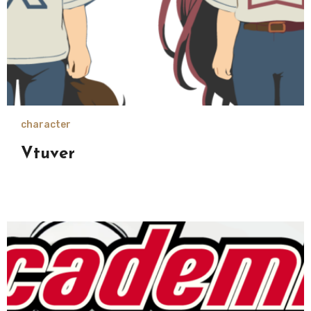
character
Vtuver