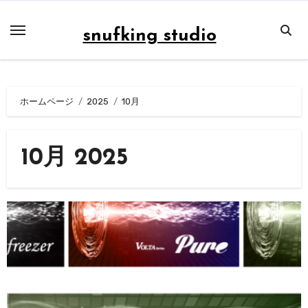
内
容
snufking studio
を
ス
キ
ホームページ
2025
10月
ッ
プ
10月 2025