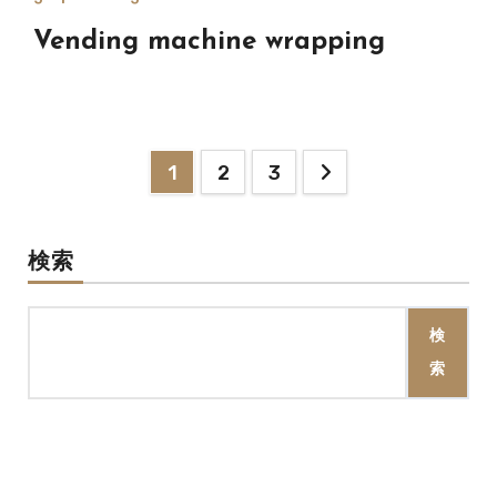
Vending machine wrapping
投
1
2
3
稿
の
検索
ペ
検
ー
索
ジ
送
り