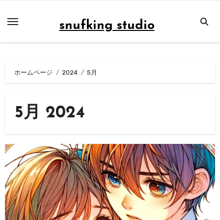
内
容
snufking studio
を
ス
キ
ホームページ
2024
5月
ッ
プ
5月 2024