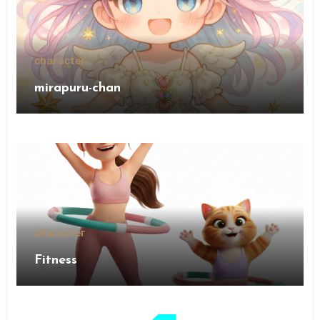
character
mirapuru-chan
character
Fitness