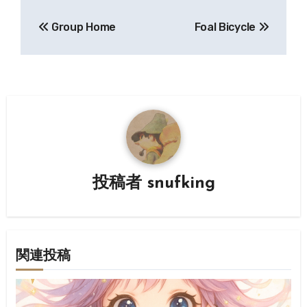
投
Group Home
Foal Bicycle
稿
ナ
ビ
ゲ
ー
シ
投稿者
snufking
ョ
ン
関連投稿