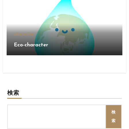
character
Eco-character
検索
検
索