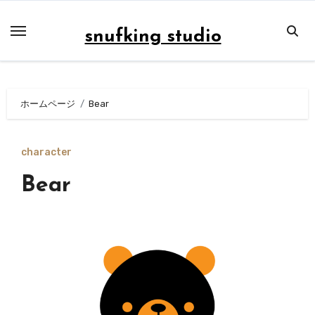
内
容
snufking studio
を
ス
キ
ホームページ
Bear
ッ
プ
character
Bear