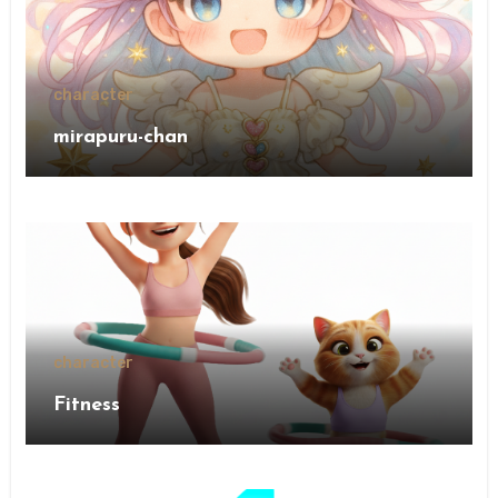
character
mirapuru-chan
character
Fitness