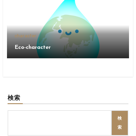
character
Eco-character
検索
検
索