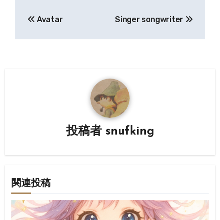
投
Avatar
Singer songwriter
稿
ナ
ビ
ゲ
ー
シ
投稿者
snufking
ョ
ン
関連投稿