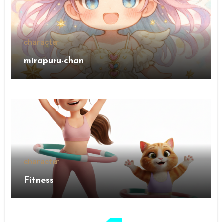
character
mirapuru-chan
character
Fitness