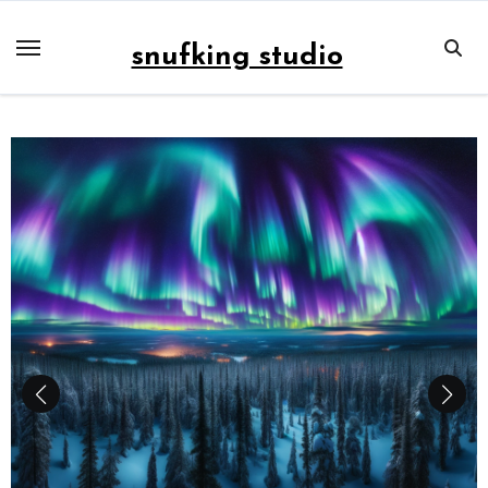
内
容
snufking studio
を
ス
キ
ッ
プ