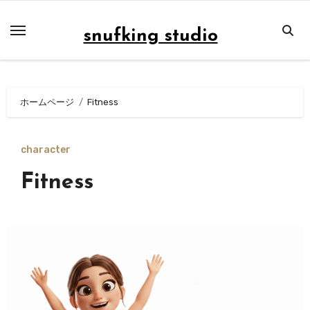
内
容
snufking studio
を
ス
キ
ホームページ
Fitness
ッ
プ
character
Fitness