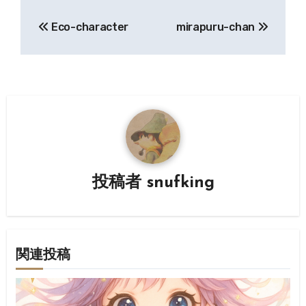
投
Eco-character
mirapuru-chan
稿
ナ
ビ
ゲ
ー
シ
投稿者
snufking
ョ
ン
関連投稿