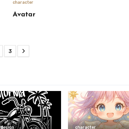
character
Avatar
3
 design
character