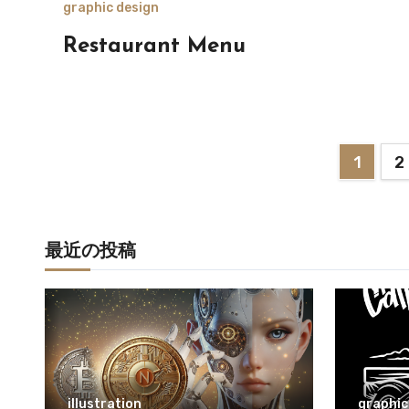
graphic design
Restaurant Menu
投
1
2
稿
の
最近の投稿
ペ
ー
ジ
送
illustration
graphic