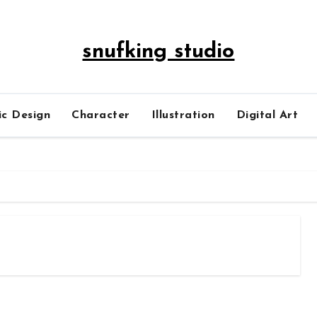
snufking studio
ic Design
Character
Illustration
Digital Art