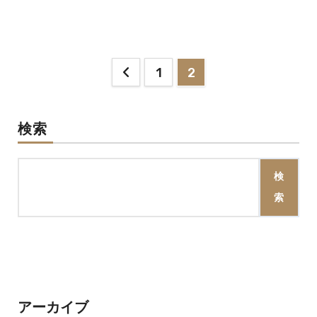
投
1
2
稿
の
検索
ペ
検
ー
索
ジ
送
り
アーカイブ