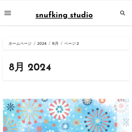
内
容
snufking studio
を
ス
キ
ホームページ
2024
8月
ページ 2
ッ
プ
8月 2024